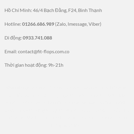
Hồ Chí Minh: 46/4 Bạch Đằng, F24, Bình Thạnh
Hotline:
01266.686.989
(Zalo, Imessage, Viber)
Di động:
0933.741.088
Email:
contact@fit-flops.com.co
Thời gian hoạt động: 9h-21h
Nhà tài trợ:
bong88
|
fun88
|
sunwin
|
web cá cược bóng đá
|
trực tiếp bóng đá hôm nay
|
go88
|
m88
|
new88
|
tk88
|
bk8
|
zo88
|
topbet
|
game bài đổi thưởng
|
saowin
|
sv388
|
888b
|
okvip
|
ww88
|
king88
|
bj88
|
98win
|
kqbd
|
789bet
|
kết quả
bóng đá
|
99ok
|
trực tiếp bóng đá
|
cá cược bóng đá
|
cá độ
bóng đá online
|