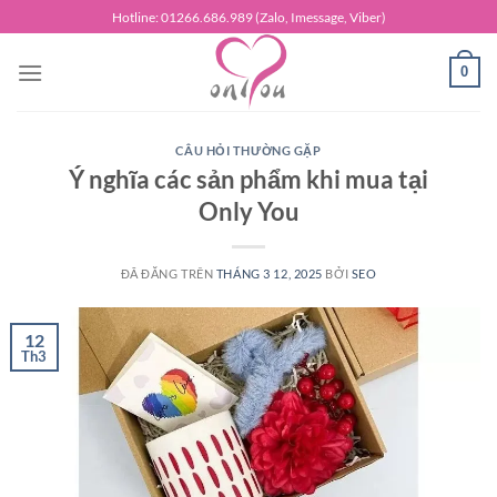
Chuyển
Hotline: 01266.686.989 (Zalo, Imessage, Viber)
đến
nội
0
dung
CÂU HỎI THƯỜNG GẶP
Ý nghĩa các sản phẩm khi mua tại
Only You
ĐÃ ĐĂNG TRÊN
THÁNG 3 12, 2025
BỞI
SEO
12
Th3