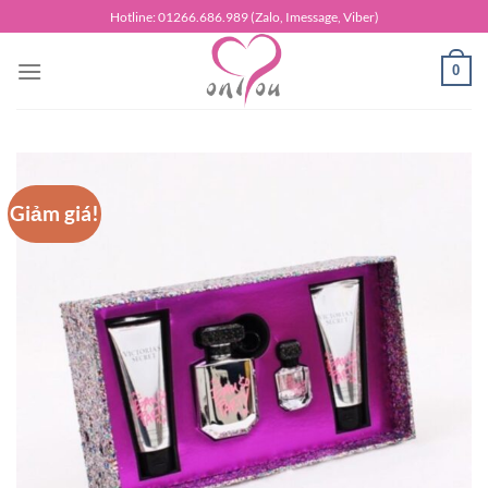
Chuyển
Hotline: 01266.686.989 (Zalo, Imessage, Viber)
đến
nội
0
dung
Giảm giá!