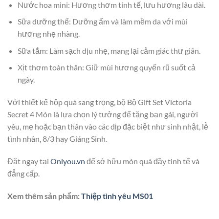
Nước hoa mini: Hương thơm tinh tế, lưu hương lâu dài.
Sữa dưỡng thể: Dưỡng ẩm và làm mềm da với mùi
hương nhẹ nhàng.
Sữa tắm: Làm sạch dịu nhẹ, mang lại cảm giác thư giãn.
Xịt thơm toàn thân: Giữ mùi hương quyến rũ suốt cả
ngày.
Với thiết kế hộp quà sang trọng, bộ Bộ Gift Set Victoria
Secret 4 Món là lựa chọn lý tưởng để tặng bạn gái, người
yêu, mẹ hoặc bạn thân vào các dịp đặc biệt như sinh nhật, lễ
tình nhân, 8/3 hay Giáng Sinh.
Đặt ngay tại
Onlyou.vn
để sở hữu món quà đầy tinh tế và
đẳng cấp.
Xem thêm sản phẩm:
Thiệp tình yêu MS01