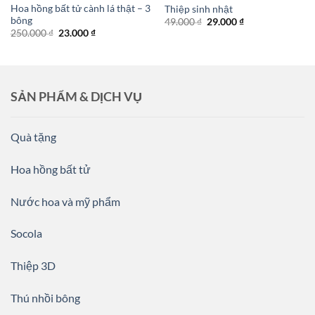
Hoa hồng bất tử cành lá thật – 3
Thiệp sinh nhật
bông
Giá
Giá
49.000
₫
29.000
₫
gốc
hiện
Giá
Giá
250.000
₫
23.000
₫
là:
tại
gốc
hiện
49.000 ₫.
là:
là:
tại
29.000 ₫.
250.000 ₫.
là:
23.000 ₫.
SẢN PHẨM & DỊCH VỤ
Quà tặng
Hoa hồng bất tử
Nước hoa và mỹ phẩm
Socola
Thiệp 3D
Thú nhồi bông