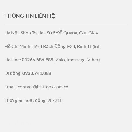
THÔNG TIN LIÊN HỆ
Hà Nội: Shop Tò He - Số 8 Đỗ Quang, Cầu Giấy
Hồ Chí Minh: 46/4 Bạch Đằng, F24, Bình Thạnh
Hotline:
01266.686.989
(Zalo, Imessage, Viber)
Di động:
0933.741.088
Email:
contact@fit-flops.com.co
Thời gian hoạt động: 9h-21h
Nhà tài trợ:
bong88
|
fun88
|
sunwin
|
web cá cược bóng đá
|
trực tiếp bóng đá hôm nay
|
go88
|
m88
|
new88
|
tk88
|
bk8
|