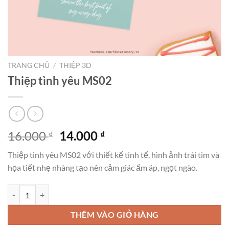
TRANG CHỦ
/
THIỆP 3D
Thiệp tình yêu MS02
Giá
Giá
16.000
14.000
₫
₫
gốc
hiện
Thiệp tình yêu MS02 với thiết kế tinh tế, hình ảnh trái tim và
là:
tại
họa tiết nhẹ nhàng tạo nên cảm giác ấm áp, ngọt ngào.
16.000 ₫.
là:
14.000 ₫.
Thiệp tình yêu MS02 số lượng
THÊM VÀO GIỎ HÀNG