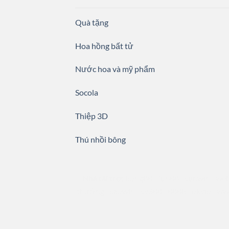
Quà tặng
Hoa hồng bất tử
Nước hoa và mỹ phẩm
Socola
Thiệp 3D
Thú nhồi bông
Nhà tài trợ:
bong88
|
fun88
|
sunwin
|
web
thưởng
|
saowin
|
sv388
|
888b
|
okvip
|
ww