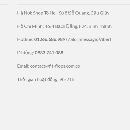
Hà Nội: Shop Tò He - Số 8 Đỗ Quang, Cầu Giấy
Hồ Chí Minh: 46/4 Bạch Đằng, F24, Bình Thạnh
Hotline:
01266.686.989
(Zalo, Imessage, Viber)
Di động:
0933.741.088
Email:
contact@fit-flops.com.co
Thời gian hoạt động: 9h-21h
 cá cược bóng đá
|
trực tiếp bóng đá hôm nay
|
go88
|
m88
|
new8
88
|
king88
|
bj88
|
98win
|
kqbd
|
789bet
|
kết quả bóng đá
|
99ok
bóng đá online
|