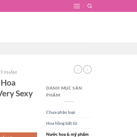
MỸ PHẨM
 Hoa
DANH MỤC SẢN
 Very Sexy
PHẨM
Chưa phân loại
n
Hoa hồng bất tử
Secret Very Sexy số lượng
Nước hoa & mỹ phẩm