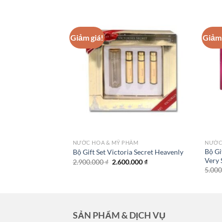
Giảm giá!
Giảm 
NƯỚC HOA & MỸ PHẨM
NƯỚC
Bộ Gi
Bộ Gift Set Victoria Secret Heavenly
Very 
Giá
Giá
2.900.000
₫
2.600.000
₫
gốc
hiện
5.00
là:
tại
2.900.000 ₫.
là:
2.600.000 ₫.
SẢN PHẨM & DỊCH VỤ