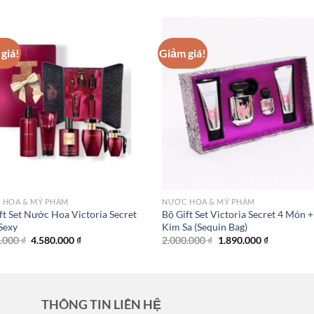
giá!
Giảm giá!
 HOA & MỸ PHẨM
NƯỚC HOA & MỸ PHẨM
ft Set Nước Hoa Victoria Secret
Bộ Gift Set Victoria Secret 4 Món +
Sexy
Kim Sa (Sequin Bag)
Giá
Giá
Giá
Giá
0.000
₫
4.580.000
₫
2.000.000
₫
1.890.000
₫
gốc
hiện
gốc
hiện
là:
tại
là:
tại
5.000.000 ₫.
là:
2.000.000 ₫.
là:
4.580.000 ₫.
1.890.000 
THÔNG TIN LIÊN HỆ