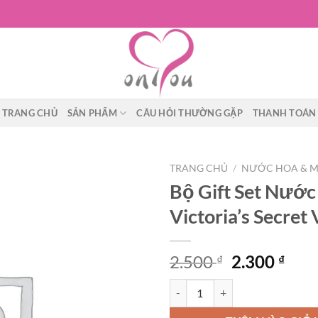
)
TRANG CHỦ
SẢN PHẨM
CÂU HỎI THƯỜNG GẶP
THANH TOÁN
TRANG CHỦ
/
NƯỚC HOA & 
Bộ Gift Set Nước
Victoria’s Secret
Giá
Giá
2.500
2.300
₫
₫
gốc
hiệ
Bộ Gift Set Nước Hoa Victoria’s 
là:
tại
2.500 ₫.
là: