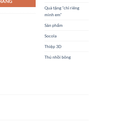
 HÀNG
0 ₫.
Quà tặng "chỉ riêng
mình em"
Sản phẩm
Socola
Thiệp 3D
Thú nhồi bông