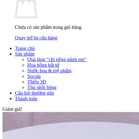
Chưa có sản phẩm trong giỏ hàng.
Quay trở lại cửa hàng
Trang chủ
Sản phẩm
Quà tặng “chỉ riêng mình em”
Hoa hồng bất tử
Nước hoa & mỹ phẩm
Socola
Thiệp 3D
Thú nhồi bông
Câu hỏi thường gặp
Thanh toán
Giảm giá!