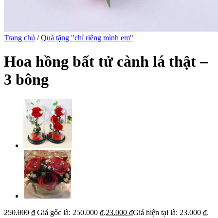
Trang chủ
/
Quà tặng "chỉ riêng mình em"
Hoa hồng bất tử cành lá thật –
3 bông
250.000
₫
Giá gốc là: 250.000 ₫.
23.000
₫
Giá hiện tại là: 23.000 ₫.