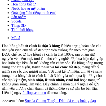
Hoa hồng bất tử
Nước hoa & mỹ phẩm
Quà tặng "chỉ riêng mình em"
Sản phẩm
Socola
Thiệp 3D
Thú nhồi bông
Mô tả
Hoa hồng bất tử cành lá thật 3 bông
là biểu tượng hoàn hảo của
tình yêu vĩnh cửu và vẻ đẹp tự nhiên trường tồn theo thời gian.
Được chế tác từ hoa hồng và cành lá thật 100%, sản phẩm giữ
nguyên vẻ mềm mại, tươi tắn nhờ công nghệ ướp hoa hiện đại, giúp
hoa luôn đẹp bền lâu mà không cần chăm sóc. Ba bông hồng tượng
trưng cho
tình yêu, hạnh phúc và lời chúc tốt đẹp
, mang đến ý
nghĩa sâu sắc cho người nhận. Với thiết kế tự nhiên, tinh tế và sang
trọng, hoa hồng bất tử cành lá thật 3 bông là món quà lý tưởng cho
các dịp
kỷ niệm, sinh nhật, lễ tình nhân, cưới hỏi
hoặc trang trí
không gian sống, làm việc. Đây chính là món quà ý nghĩa để gửi
gắm yêu thương chân thành và thông điệp về sự gắn bó bền lâu.
Liên hệ ngay
fit-flops.com.co
để mua hàng.
>>>xem thêm:
Socola Chung Thuỷ – Đính đá cung hoàng đạo