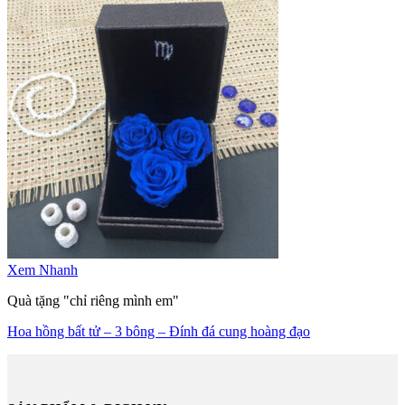
Xem Nhanh
Quà tặng "chỉ riêng mình em"
Hoa hồng bất tử – 3 bông – Đính đá cung hoàng đạo