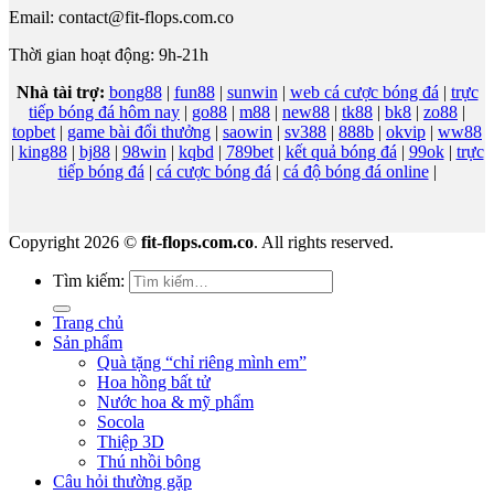
Email:
contact@fit-flops.com.co
Thời gian hoạt động: 9h-21h
Nhà tài trợ:
bong88
|
fun88
|
sunwin
|
web cá cược bóng đá
|
trực
tiếp bóng đá hôm nay
|
go88
|
m88
|
new88
|
tk88
|
bk8
|
zo88
|
topbet
|
game bài đổi thưởng
|
saowin
|
sv388
|
888b
|
okvip
|
ww88
|
king88
|
bj88
|
98win
|
kqbd
|
789bet
|
kết quả bóng đá
|
99ok
|
trực
tiếp bóng đá
|
cá cược bóng đá
|
cá độ bóng đá online
|
Copyright 2026 ©
fit-flops.com.co
. All rights reserved.
Tìm kiếm:
Trang chủ
Sản phẩm
Quà tặng “chỉ riêng mình em”
Hoa hồng bất tử
Nước hoa & mỹ phẩm
Socola
Thiệp 3D
Thú nhồi bông
Câu hỏi thường gặp