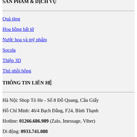
SẢN PHẨM & DỊCH VỤ
Quà tặng
Hoa hồng bất tử
Nước hoa và mỹ phẩm
Socola
Thiệp 3D
Thú nhồi bông
THÔNG TIN LIÊN HỆ
Hà Nội: Shop Tò He - Số 8 Đỗ Quang, Cầu Giấy
Hồ Chí Minh: 46/4 Bạch Đằng, F24, Bình Thạnh
Hotline:
01266.686.989
(Zalo, Imessage, Viber)
Di động:
0933.741.088